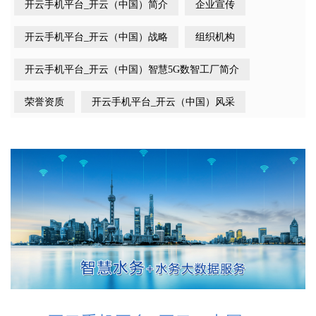
开云手机平台_开云（中国）简介
企业宣传
开云手机平台_开云（中国）战略
组织机构
开云手机平台_开云（中国）智慧5G数智工厂简介
荣誉资质
开云手机平台_开云（中国）风采