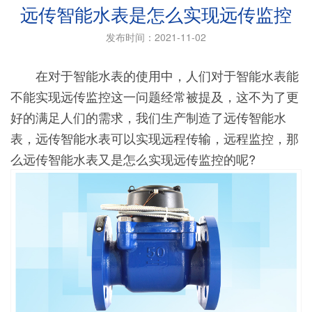
远传智能水表是怎么实现远传监控
发布时间：2021-11-02
在对于智能水表的使用中，人们对于智能水表能
不能实现远传监控这一问题经常被提及，这不为了更
好的满足人们的需求，我们生产制造了远传智能水
表，远传智能水表可以实现远程传输，远程监控，那
么远传智能水表又是怎么实现远传监控的呢?