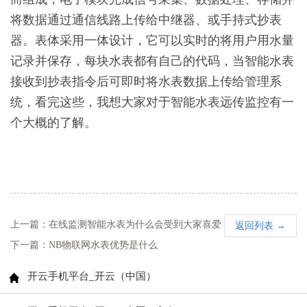
将数据通过通信线路上传给中继器、或手持式抄表
器。表体采用一体设计，它可以实时的将用户用水量
记录并保存，每块水表都有自己的代码，当智能水表
接收到抄表指令后可即时将水表数据上传给管理系
统，看完这些，我想大家对于智能水表远传监控有一
个大概的了解。
上一篇：在线监测智能水表为什么会受到大家喜爱
返回列表 →
下一篇：NB物联网水表优势是什么
开云手机平台_开云（中国）