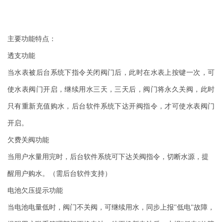
主要功能特点：
透支功能
当水表被后台系统下指令关闭阀门后，此时在水表上按键一次，可
使水表阀门开启，继续用水三天，三天后，阀门将永久关阀，此时
只有重新充值购水，后台软件系统下达开阀指令，才可使水表阀门
开启。
欠费关阀功能
当用户水量用完时，后台软件系统可下达关阀指令，切断水源，提
醒用户购水。（需后台软件支持）
电池欠压提示功能
当电池电量低时，阀门不关阀，可继续用水，同步上报
"
低电
"
故障，