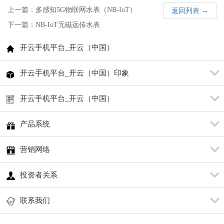
上一篇：多感知5G物联网水表（NB-IoT）
返回列表 →
下一篇：NB-IoT无磁远传水表
开云手机平台_开云（中国）
开云手机平台_开云（中国）印象
开云手机平台_开云（中国）
产品系统
营销网络
投资者关系
联系我们