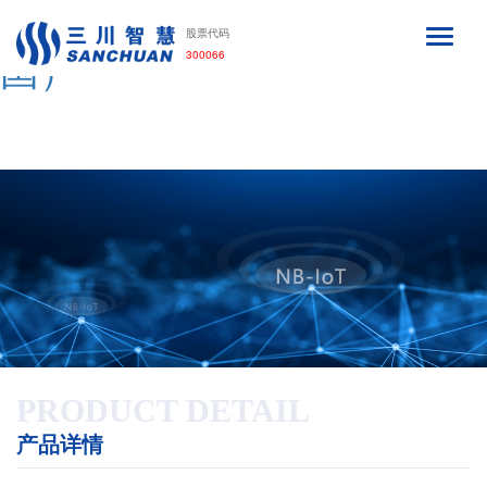
开云手机平台_开云（中
股票代码
300066
国）
PRODUCT DETAIL
产品详情